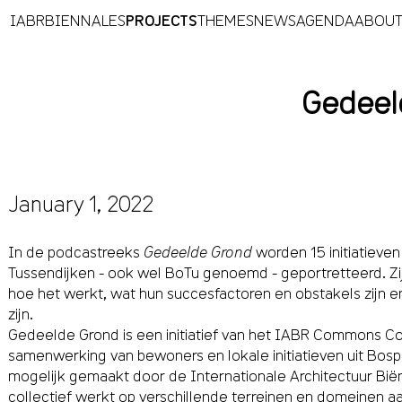
IABR
BIENNALES
PROJECTS
THEMES
NEWS
AGENDA
ABOU
Gedeeld
January 1, 2022
In de podcastreeks
Gedeelde Grond
worden 15 initiatieven
Tussendijken - ook wel BoTu genoemd - geportretteerd. Zij v
hoe het werkt, wat hun succesfactoren en obstakels zijn en 
zijn.
Gedeelde Grond is een initiatief van het IABR Commons Co
samenwerking van bewoners en lokale initiatieven uit Bos
mogelijk gemaakt door de Internationale Architectuur Bië
collectief werkt op verschillende terreinen en domeinen a