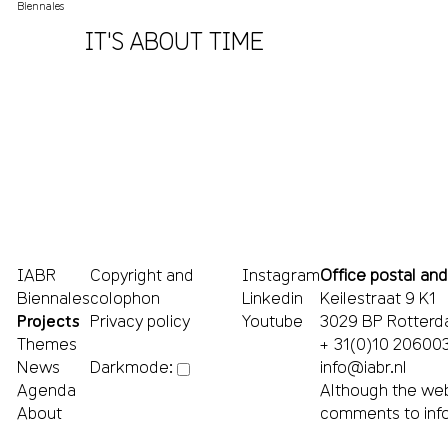
Biennales
IT'S ABOUT TIME
IABR
Copyright and
Instagram
Office postal and
Biennales
colophon
Linkedin
Keilestraat 9 K1
Projects
Privacy policy
Youtube
3029 BP Rotter
Themes
+ 31(0)10 20600
News
info@iabr.nl
Darkmode:
Agenda
Although the web
About
comments to
inf