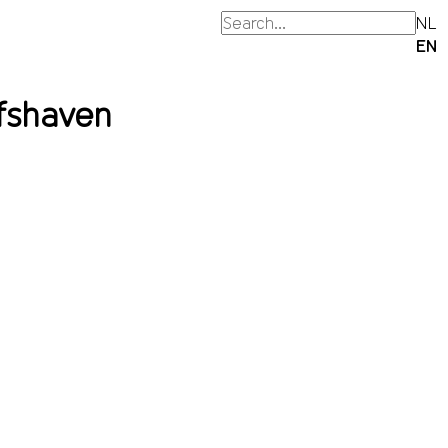
NL
EN
lfshaven