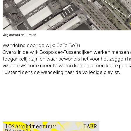
Volg de GoTu BoTu-route
Wandeling door de wijk: GoTo BoTu
Overal in de wĳk Bospolder-Tussendĳken werken mensen aa
toegankelĳk zĳn en waar bewoners het voor het zeggen heb
via een QR-code meer te weten komen of een korte podca
Luister tijdens de wandeling naar de volledige playlist.