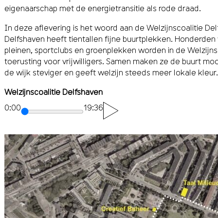
eigenaarschap met de energietransitie als rode draad.
In deze aflevering is het woord aan de Welzĳnscoalitie Del
Delfshaven heeft tientallen fĳne buurtplekken. Honderden 
pleinen, sportclubs en groenplekken worden in de Welzĳns
toerusting voor vrĳwilligers. Samen maken ze de buurt moo
de wĳk steviger en geeft welzĳn steeds meer lokale kleur.
Welzijnscoalitie Delfshaven
0:00
19:36