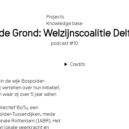
T
Projects
Knowledge base
e Grond: Welzijnscoalitie De
podcast #10
Credits
 in de wijk Bospolder-
ertellen over hun initiatief,
waar zij over 5 jaar willen
llectief BoTu, een
polder-Tussendijken, mede
nnale Rotterdam (IABR). Het
an lokale veerkracht en