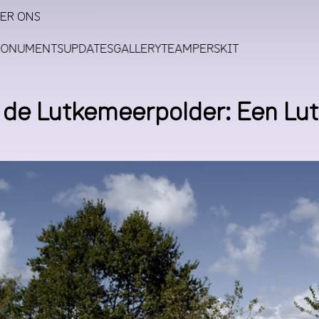
ER ONS
MONUMENTS
UPDATES
GALLERY
TEAM
PERSKIT
 de Lutkemeerpolder: Een L