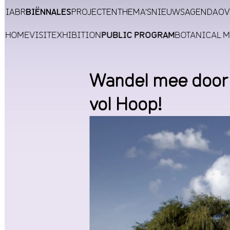
IABR
BIËNNALES
PROJECTEN
THEMA'S
NIEUWS
AGENDA
OV
HOME
VISIT
EXHIBITION
PUBLIC PROGRAM
BOTANICAL 
Wandel mee door
vol Hoop!