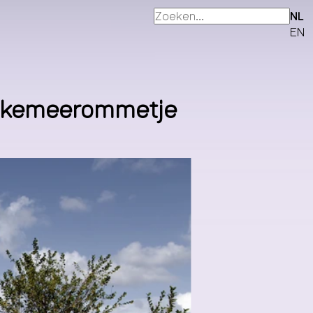
NL
EN
utkemeerommetje