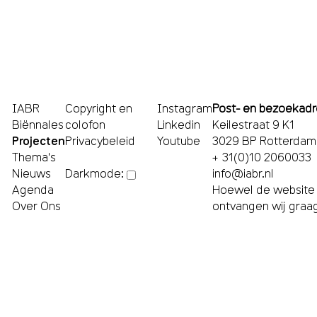
IABR
Copyright en
Instagram
Post- en bezoekad
Biënnales
colofon
Linkedin
Keilestraat 9 K1
Projecten
Privacybeleid
Youtube
3029 BP Rotterdam
Thema's
+ 31(0)10 2060033
Nieuws
info@iabr.nl
Darkmode:
Agenda
Hoewel de website m
Over Ons
ontvangen wij graa