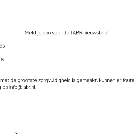
Meld je aan voor de IABR nieuwsbrief
res
 NL
et de grootste zorgvuldigheid is gemaakt, kunnen er fouten
g op
info@iabr.nl
.