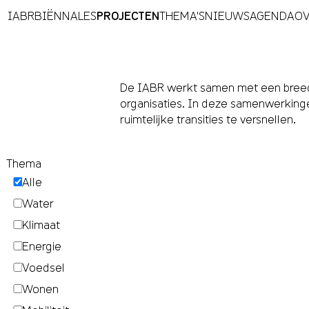
IABR
BIËNNALES
PROJECTEN
THEMA'S
NIEUWS
AGENDA
OV
De IABR werkt samen met een breed 
organisaties. In deze samenwerkin
ruimtelijke transities te versnellen.
Thema
Alle
Water
Klimaat
Energie
Voedsel
Wonen