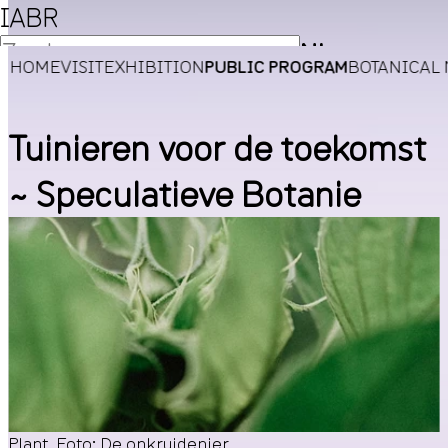
IABR
NL
HOME
VISIT
EXHIBITION
PUBLIC PROGRAM
BOTANICAL
EN
Tuinieren voor de toekomst
~ Speculatieve Botanie
Plant. Foto: De onkruidenier