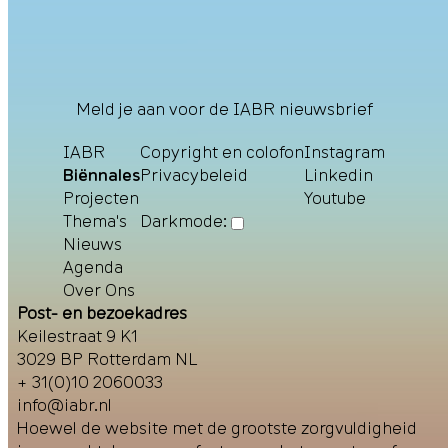
Meld je aan voor de IABR nieuwsbrief
IABR
Copyright en colofon
Instagram
Biënnales
Privacybeleid
Linkedin
Projecten
Youtube
Thema's
Darkmode:
Nieuws
Agenda
Over Ons
Post- en bezoekadres
Keilestraat 9 K1
3029 BP Rotterdam NL
+ 31(0)10 2060033
info@iabr.nl
Hoewel de website met de grootste zorgvuldigheid