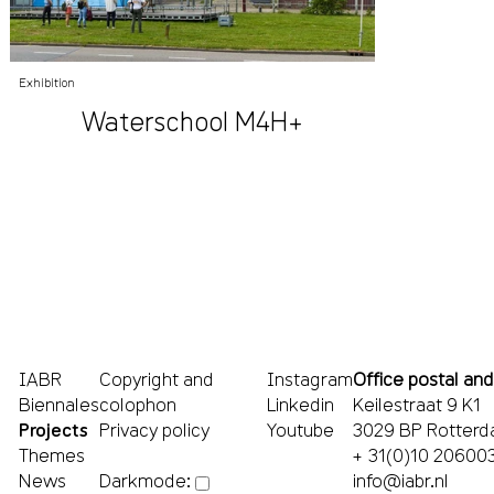
Exhibition
Waterschool M4H+
IABR
Copyright and
Instagram
Office postal and
Biennales
colophon
Linkedin
Keilestraat 9 K1
Projects
Privacy policy
Youtube
3029 BP Rotter
Themes
+ 31(0)10 20600
News
info@iabr.nl
Darkmode: