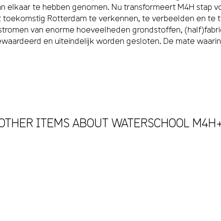
van elkaar te hebben genomen. Nu transformeert M4H stap v
het toekomstig Rotterdam te verkennen, te verbeelden en te 
romen van enorme hoeveelheden grondstoffen, (half)fabricat
aardeerd en uiteindelijk worden gesloten. De mate waarin
OTHER ITEMS ABOUT WATERSCHOOL M4H