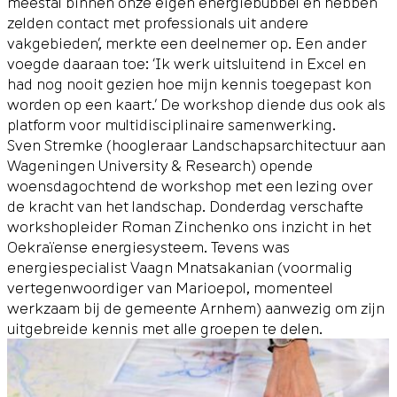
meestal binnen onze eigen energiebubbel en hebben
zelden contact met professionals uit andere
vakgebieden’, merkte een deelnemer op. Een ander
voegde daaraan toe: ‘Ik werk uitsluitend in Excel en
had nog nooit gezien hoe mijn kennis toegepast kon
worden op een kaart.’ De workshop diende dus ook als
platform voor multidisciplinaire samenwerking.
Sven Stremke (hoogleraar Landschapsarchitectuur aan
Wageningen University & Research) opende
woensdagochtend de workshop met een lezing over
de kracht van het landschap. Donderdag verschafte
workshopleider Roman Zinchenko ons inzicht in het
Oekraïense energiesysteem. Tevens was
energiespecialist Vaagn Mnatsakanian (voormalig
vertegenwoordiger van Marioepol, momenteel
werkzaam bij de gemeente Arnhem) aanwezig om zijn
uitgebreide kennis met alle groepen te delen.