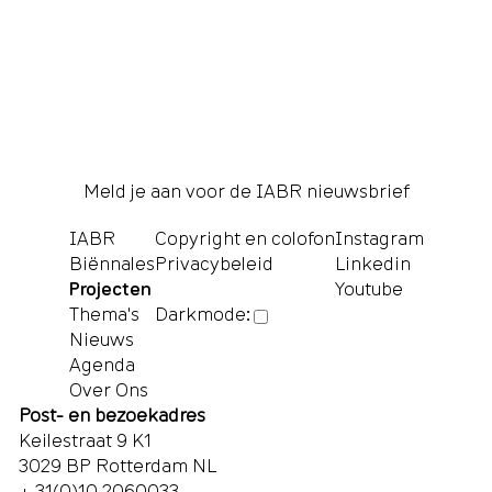
Meld je aan voor de IABR nieuwsbrief
IABR
Copyright en colofon
Instagram
Biënnales
Privacybeleid
Linkedin
Projecten
Youtube
Thema's
Darkmode:
Nieuws
Agenda
Over Ons
Post- en bezoekadres
Keilestraat 9 K1
3029 BP Rotterdam NL
+ 31(0)10 2060033