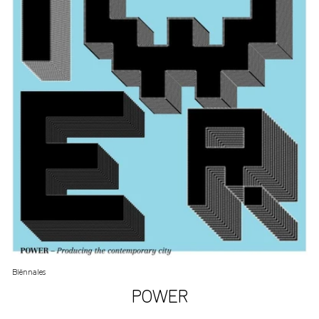
Biënnales
POWER