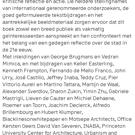
kritische reflectie en actie. De heldere stellingnames
van internationaal gerenommeerde onderzoekers, de
goed geformuleerde tekstbijdragen en het
aantrekkelijke beeldmateriaal zorgen ervoor dat dit
boek zowel een breed publiek als vakmatig
geïnteresseerden aanspreekt en hen confronteert met
het belang van een gedegen reflectie over de stad in
de 21e eeuw.
Met inleidingen van George Brugmans en Vedran
Mimica, en met bijdragen van Keller Easterling,
Kenneth Frampton, Fernando de Mello Franco, John
Urry, José Castillo, Jeffrey Inaba, Teddy Cruz, Pier
Vittorio Aureli en Martino Tattara, Martijn de Waal,
Alexander Sverdlov, Sharon Zukin, Yimin Zhu, Gabriele
Mastrigli, Lieven de Cauter en Michiel Dehaene,
Roemer van Toorn, Joachim Declerck, Alfredo
Brillembourg en Hubert Klumpner,
Blacklinesonwhitepaper en Motsepe Architects, Office
Kersten Geers David Van Severen, INABA, Princeton
University Center for Architecture, Urbanism and