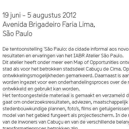
19 juni – 5 augustus 2012
Avenida Brigadeiro Faria Lima
,
São Paulo
De tentoonstelling ‘São Paulo: da cidade informal aos novo
resultaten en ervaringen van het IABR Atelier São Paulo.
Dit atelier heeft onder meer een Map of Opportunities on
stad als voor het betrokken stadsdeel Cabuçu de Cima. Op 
ontwikkelingsmogelijkheden gemarkeerd. Daarnaast is a
worden ingezet voor een onderhandelingsproces over de 
ontwikkeld en gebruikt kan worden.
Het tentoongestelde materiaal is gemaakt en verzameld do
gaat om onderzoeksresultaten, adviezen, maatschappelijk
stedenbouwkundige plannen, foto’s, films en getuigenissen
model van het gebied fungeert als projectiescherm. In de
van de inwoners van Cabuçu en van de verschillende belang
transformatieproces betrokken zijn.