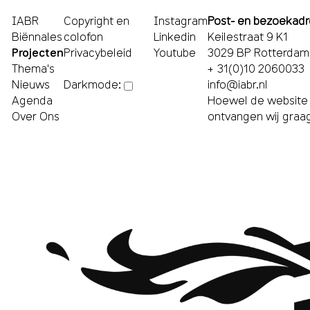
IABR
Copyright en
Instagram
Post- en bezoekad
Biënnales
colofon
Linkedin
Keilestraat 9 K1
Projecten
Privacybeleid
Youtube
3029 BP Rotterdam
Thema's
+ 31(0)10 2060033
Nieuws
info@iabr.nl
Darkmode:
Agenda
Hoewel de website m
Over Ons
ontvangen wij graa