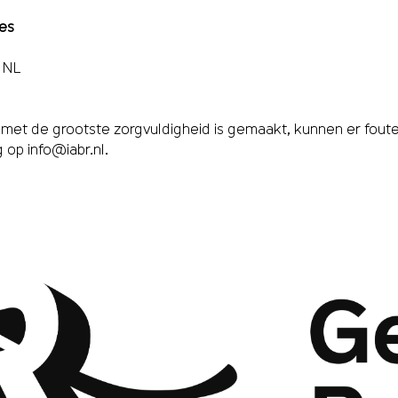
res
 NL
et de grootste zorgvuldigheid is gemaakt, kunnen er fouten
g op
info@iabr.nl
.