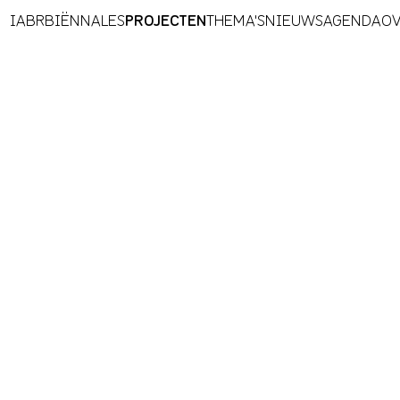
IABR
BIËNNALES
PROJECTEN
THEMA'S
NIEUWS
AGENDA
OV