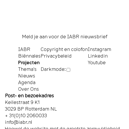
Meld je aan voor de IABR nieuwsbrief
IABR
Copyright en colofon
Instagram
Biënnales
Privacybeleid
Linkedin
Projecten
Youtube
Thema's
Darkmode:
Nieuws
Agenda
Over Ons
Post- en bezoekadres
Keilestraat 9 K1
3029 BP Rotterdam NL
+ 31(0)10 2060033
info@iabr.nl
Hoewel de website met de grootste zorgvuldigheid