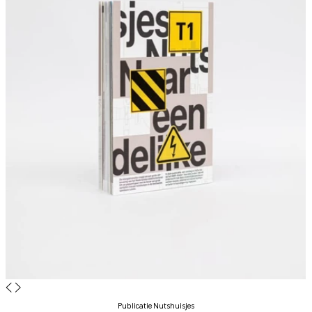
◀
▶
Publicatie Nutshuisjes