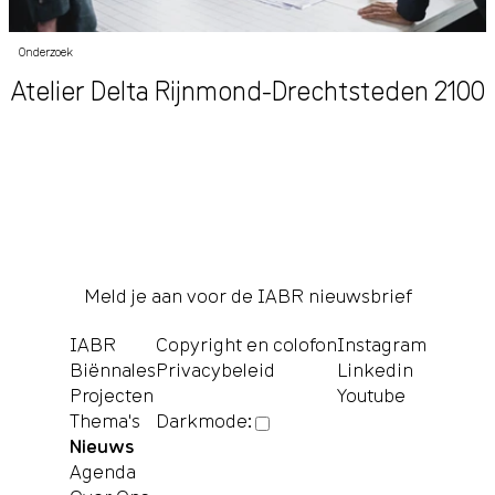
Onderzoek
Atelier Delta Rijnmond-Drechtsteden 2100
Meld je aan voor de IABR nieuwsbrief
IABR
Copyright en colofon
Instagram
Biënnales
Privacybeleid
Linkedin
Projecten
Youtube
Thema's
Darkmode:
Nieuws
Agenda