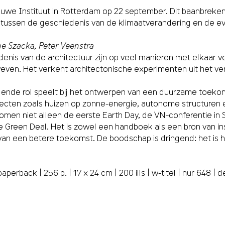
euwe Instituut in Rotterdam op 22 september. Dit baanbrekend
tussen de geschiedenis van de klimaatverandering en de ev
e Szacka, Peter Veenstra
nis van de architectuur zijn op veel manieren met elkaar v
even. Het verkent architectonische experimenten uit het ver
allende rol speelt bij het ontwerpen van een duurzame toeko
ecten zoals huizen op zonne-energie, autonome structuren
omen niet alleen de eerste Earth Day, de VN-conferentie in 
Green Deal. Het is zowel een handboek als een bron van inspi
van een betere toekomst. De boodschap is dringend: het is h
back | 256 p. | 17 x 24 cm | 200 ills | w-titel | nur 648 | 