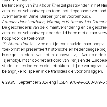
De lancering van
It's About Time
zal plaatsvinden in het Ni
architectonisch ontwerp en toont het diepgaande verband 
Avermaete en Daniel Barber (onder voorbehoud).
Auteurs: Derk Loorbach, Véronique Patteeuw, Léa-Catherin
De geschiedenis van de klimaatverandering en de geschiede
architectonisch ontwerp door de tijd heen met elkaar verw
hoop voor de toekomst.
It’s About Time
laat zien dat tijd een cruciale maar onopv
toekomst en presenteert historische en hedendaagse proj
in de geschiedenis van het milieubewustzijn. Aan de orde k
Tsjernobyl, maar ook het akkoord van Parijs en de Europese 
studenten en iedereen die betrokken is bij de vormgeving 
belangrijke rol spelen in de transities die voor ons liggen.
€ 29.95 | September 2024 eng | ISBN 978-94-6208-879-5 paper