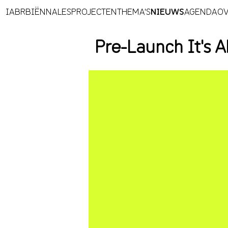
IABR
BIËNNALES
PROJECTEN
THEMA'S
NIEUWS
AGENDA
OV
Pre-Launch It's 