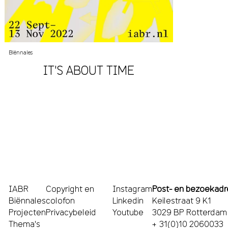
Biënnales
IT'S ABOUT TIME
IABR
Copyright en
Instagram
Post- en bezoekadr
Biënnales
colofon
Linkedin
Keilestraat 9 K1
Projecten
Privacybeleid
Youtube
3029 BP Rotterdam
Thema's
+ 31(0)10 2060033