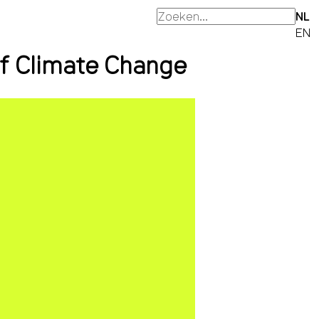
NL
EN
of Climate Change