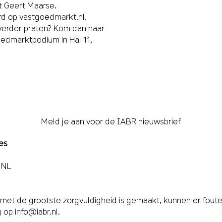
 Geert Maarse.
erd op
vastgoedmarkt.nl
.
 verder praten? Kom dan naar
oedmarktpodium in Hal 11,
Meld je aan voor de IABR nieuwsbrief
es
 NL
et de grootste zorgvuldigheid is gemaakt, kunnen er fouten,
g op
info@iabr.nl
.