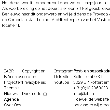
Het debat wordt gemodereerd door wetenschapsjournalist
Als voorbereiding op het debat is er een artikel gepublice
Benieuwd naar dit onderwerp en wil je tijdens de Provada
de Carbonlab stand op het Architectenplein van het Vastg
locatie 11.
IABR
Copyright en
Instagram
Post- en bezoekadr
Biënnales
colofon
Linkedin
Keilestraat 9 K1
Projecten
Privacybeleid
Youtube
3029 BP Rotterdam
Thema's
+ 31(0)10 2060033
Nieuws
info@iabr.nl
Darkmode:
Agenda
Hoewel de website m
Over Ons
ontvangen wij graa