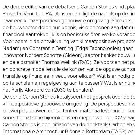
De derde editie van de debatserie Carbon Stories vindt pl
Provada. Vanuit de RAI Amsterdam ligt de nadruk op de fina
naar een klimaatpositieve gebouwde omgeving. Sprekers uit 
de bouwsector delen hun kennis, visie en tonen aan dat d
financieel aantrekkelijk is en bediscussiëren welke verande
Voorlopers in de ontwikkeling van klimaatpositieve projec
Nedam) en Constantijn Berning (Edge Technologies) gaan
innovator Norbert Schotte (Gideon), sector banker bouw
en beleidsmaker Thomas Wellink (RVO). Ze voorzien het p
en concrete modellen die de kansen van de opgave aanto
transitie op financieel niveau voor elkaar? Wat is er nodig
op te schalen en regelgeving aan te passen? Wat is er nú n
het Parijs Akkoord van 2030 te behalen?
De serie Carbon Stories katalyseert het gesprek over de 
klimaatpositieve gebouwde omgeving. De perspectieven van
ontwerper, bouwer, consultant en materiaalleverancier kom
serie thematische bijeenkomsten diepen we het CO2 vraag
Carbon Stories is een initiatief van de denktank Carbonlab
Internationale Architectuur Biënnale Rotterdam (IABR) en h