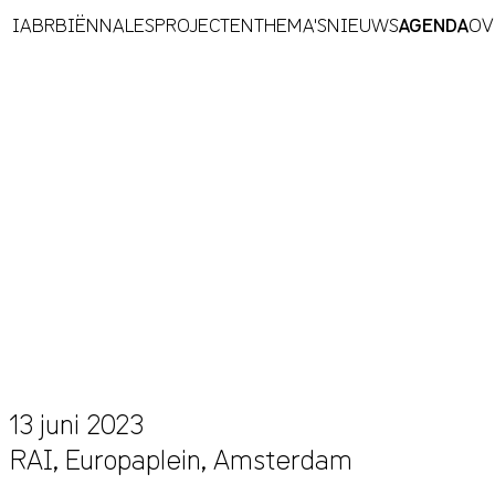
IABR
BIËNNALES
PROJECTEN
THEMA'S
NIEUWS
AGENDA
OV
13 juni 2023
RAI,
Europaplein
,
Amsterdam