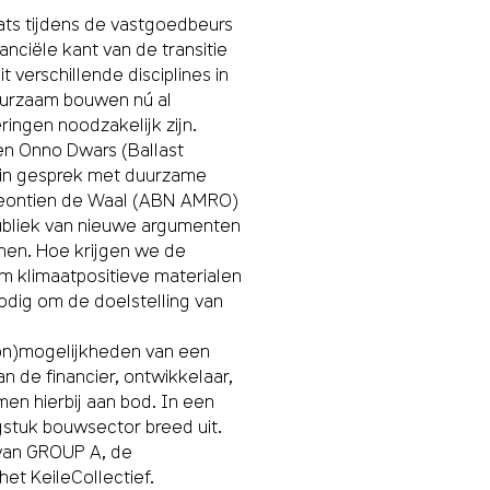
aats tijdens de vastgoedbeurs
nciële kant van de transitie
verschillende disciplines in
uurzaam bouwen nú al
ringen noodzakelijk zijn.
ten Onno Dwars (Ballast
 in gesprek met duurzame
 Leontien de Waal (ABN AMRO)
ubliek van nieuwe argumenten
nen. Hoe krijgen we de
 om klimaatpositieve materialen
odig om de doelstelling van
(on)mogelijkheden van een
 de financier, ontwikkelaar,
en hierbij aan bod. In een
stuk bouwsector breed uit.
 van GROUP A, de
et KeileCollectief.