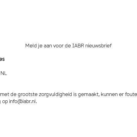
Meld je aan voor de IABR nieuwsbrief
es
 NL
et de grootste zorgvuldigheid is gemaakt, kunnen er fouten,
g op
info@iabr.nl
.