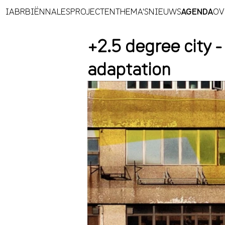
IABR
BIËNNALES
PROJECTEN
THEMA'S
NIEUWS
AGENDA
OV
+2.5 degree city -
adaptation