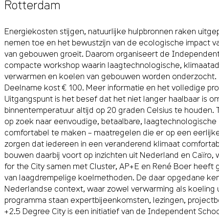
Rotterdam
Energiekosten stijgen, natuurlijke hulpbronnen raken uitge
nemen toe en het bewustzijn van de ecologische impact 
van gebouwen groeit. Daarom organiseert de Independent 
compacte workshop waarin laagtechnologische, klimaatad
verwarmen en koelen van gebouwen worden onderzocht.
Deelname kost € 100. Meer informatie en het volledige pr
Uitgangspunt is het besef dat het niet langer haalbaar is 
binnentemperatuur altijd op 20 graden Celsius te houden.
op zoek naar eenvoudige, betaalbare, laagtechnologisch
comfortabel te maken – maatregelen die er op een eerlij
zorgen dat iedereen in een veranderend klimaat comfortabe
bouwen daarbij voort op inzichten uit Nederland en Caïro
for the City samen met Cluster, AP+E en René Boer heeft 
van laagdrempelige koelmethoden. De daar opgedane kenn
Nederlandse context, waar zowel verwarming als koeling 
programma staan expertbijeenkomsten, lezingen, project
+2.5 Degree City is een initiatief van de
Independent School