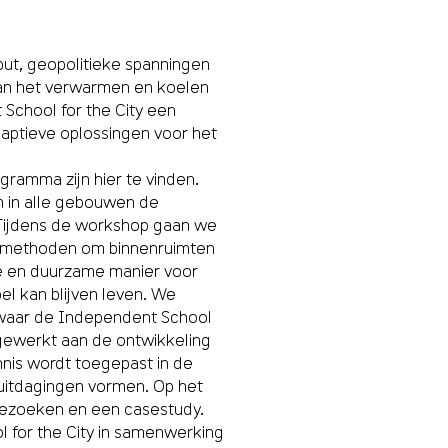
put, geopolitieke spanningen
van het verwarmen en koelen
School for the City een
aptieve oplossingen voor het
ogramma zijn
hier
te vinden.
om in alle gebouwen de
 Tijdens de workshop gaan we
e methoden om binnenruimten
ke en duurzame manier voor
l kan blijven leven. We
, waar de Independent School
gewerkt aan de ontwikkeling
is wordt toegepast in de
uitdagingen vormen. Op het
bezoeken en een casestudy.
 for the City
in samenwerking