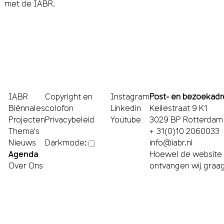
met de IABR.
IABR
Copyright en
Instagram
Post- en bezoekadr
Biënnales
colofon
Linkedin
Keilestraat 9 K1
Projecten
Privacybeleid
Youtube
3029 BP Rotterdam
Thema's
+ 31(0)10 2060033
Nieuws
info@iabr.nl
Darkmode:
Agenda
Hoewel de website m
Over Ons
ontvangen wij graa