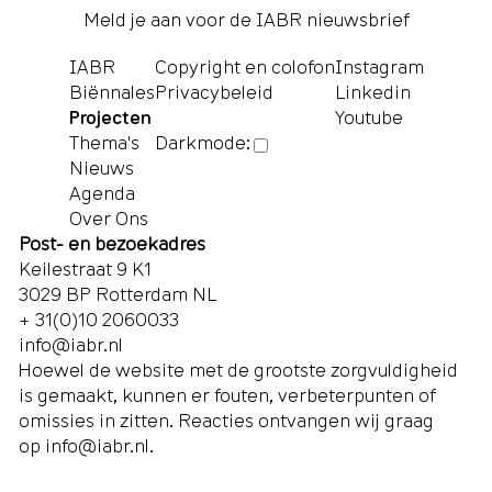
Meld je aan voor de IABR nieuwsbrief
IABR
Copyright en colofon
Instagram
Biënnales
Privacybeleid
Linkedin
Projecten
Youtube
Thema's
Darkmode:
Nieuws
Agenda
Over Ons
Post- en bezoekadres
Keilestraat 9 K1
3029 BP Rotterdam NL
+ 31(0)10 2060033
info@iabr.nl
Hoewel de website met de grootste zorgvuldigheid
is gemaakt, kunnen er fouten, verbeterpunten of
omissies in zitten. Reacties ontvangen wij graag
op
info@iabr.nl
.