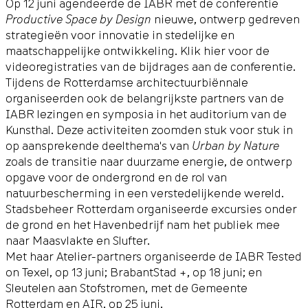
Op 12 juni agendeerde de IABR met de conferentie
Productive Space by Design
nieuwe, ontwerp gedreven
strategieën voor innovatie in stedelijke en
maatschappelijke ontwikkeling.
Klik hier voor de
videoregistraties
van de bijdrages aan de conferentie.
Tijdens de Rotterdamse architectuurbiënnale
organiseerden ook de belangrijkste partners van de
IABR lezingen en symposia in het auditorium van de
Kunsthal. Deze activiteiten zoomden stuk voor stuk in
op aansprekende deelthema's van
Urban by Nature
zoals de transitie naar duurzame energie, de ontwerp
opgave voor de ondergrond en de rol van
natuurbescherming in een verstedelijkende wereld.
Stadsbeheer Rotterdam organiseerde excursies onder
de grond en het Havenbedrijf nam het publiek mee
naar Maasvlakte en Slufter.
Met haar Atelier-partners organiseerde de IABR Tested
on Texel, op 13 juni; BrabantStad +, op 18 juni; en
Sleutelen aan Stofstromen, met de Gemeente
Rotterdam en AIR, op 25 juni.