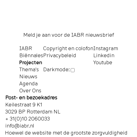
Meld je aan voor de IABR nieuwsbrief
IABR
Copyright en colofon
Instagram
Biënnales
Privacybeleid
Linkedin
Projecten
Youtube
Thema's
Darkmode:
Nieuws
Agenda
Over Ons
Post- en bezoekadres
Keilestraat 9 K1
3029 BP Rotterdam NL
+ 31(0)10 2060033
info@iabr.nl
Hoewel de website met de grootste zorgvuldigheid