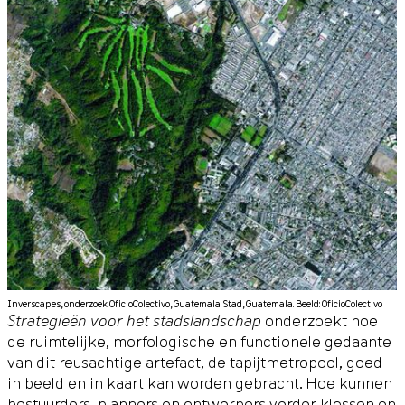
Inverscapes, onderzoek OficioColectivo, Guatemala Stad, Guatemala. Beeld: OficioColectivo
Strategieën voor het stadslandschap
onderzoekt hoe
de ruimtelijke, morfologische en functionele gedaante
van dit reusachtige artefact, de tapijtmetropool, goed
in beeld en in kaart kan worden gebracht. Hoe kunnen
bestuurders, planners en ontwerpers verder klossen en