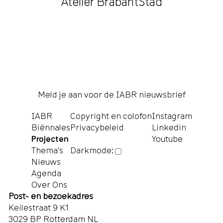
Atelier BrabantStad
Meld je aan voor de IABR nieuwsbrief
IABR
Copyright en colofon
Instagram
Biënnales
Privacybeleid
Linkedin
Projecten
Youtube
Thema's
Darkmode:
Nieuws
Agenda
Over Ons
Post- en bezoekadres
Keilestraat 9 K1
3029 BP Rotterdam NL