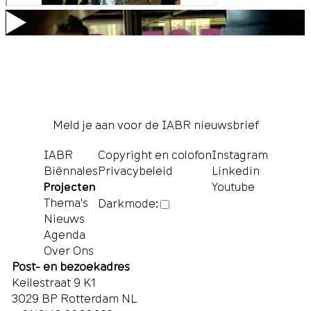
Meld je aan voor de IABR nieuwsbrief
IABR
Copyright en colofon
Instagram
Biënnales
Privacybeleid
Linkedin
Projecten
Youtube
Thema's
Darkmode:
Nieuws
Agenda
Over Ons
Post- en bezoekadres
Keilestraat 9 K1
3029 BP Rotterdam NL