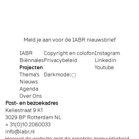
Meld je aan voor de IABR nieuwsbrief
IABR
Copyright en colofon
Instagram
Biënnales
Privacybeleid
Linkedin
Projecten
Youtube
Thema's
Darkmode:
Nieuws
Agenda
Over Ons
Post- en bezoekadres
Keilestraat 9 K1
3029 BP Rotterdam NL
+ 31(0)10 2060033
info@iabr.nl
Hoewel de website met de grootste zorgvuldigheid