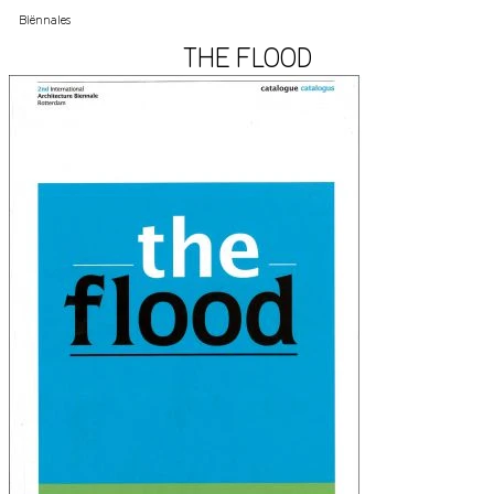
Biënnales
THE FLOOD