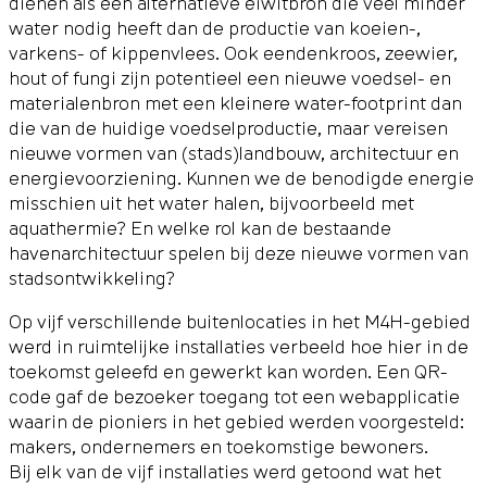
dienen als een alternatieve eiwitbron die veel minder
water nodig heeft dan de productie van koeien-,
varkens- of kippenvlees. Ook eendenkroos, zeewier,
hout of fungi zijn potentieel een nieuwe voedsel- en
materialenbron met een kleinere water-footprint dan
die van de huidige voedselproductie, maar vereisen
nieuwe vormen van (stads)landbouw, architectuur en
energievoorziening. Kunnen we de benodigde energie
misschien uit het water halen, bijvoorbeeld met
aquathermie? En welke rol kan de bestaande
havenarchitectuur spelen bij deze nieuwe vormen van
stadsontwikkeling?
Op vijf verschillende buitenlocaties in het M4H-gebied
werd in ruimtelijke installaties verbeeld hoe hier in de
toekomst geleefd en gewerkt kan worden. Een QR-
code gaf de bezoeker toegang tot een webapplicatie
waarin de pioniers in het gebied werden voorgesteld:
makers, ondernemers en toekomstige bewoners.
Bij elk van de vijf installaties werd getoond wat het