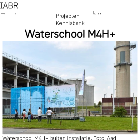
IABR
NL
Projecten
Kennisbank
EN
Waterschool M4H+
Waterschool M4H+ buiten installatie. Foto: Aad