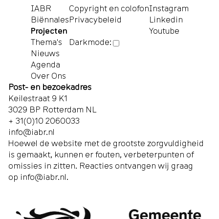
IABR
Copyright en colofon
Instagram
Biënnales
Privacybeleid
Linkedin
Projecten
Youtube
Thema's
Darkmode:
Nieuws
Agenda
Over Ons
Post- en bezoekadres
Keilestraat 9 K1
3029 BP Rotterdam NL
+ 31(0)10 2060033
info@iabr.nl
Hoewel de website met de grootste zorgvuldigheid
is gemaakt, kunnen er fouten, verbeterpunten of
omissies in zitten. Reacties ontvangen wij graag
op
info@iabr.nl
.