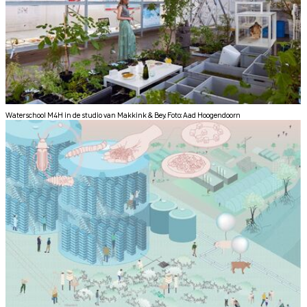
Waterschool M4H in de studio van Makkink & Bey. Foto: Aad Hoogendoorn