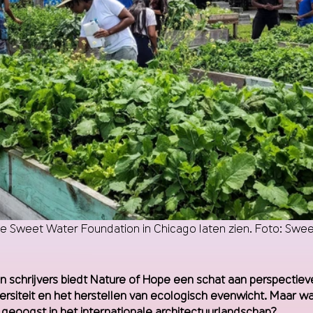
 de Sweet Water Foundation in Chicago laten zien. Foto: Sw
schrijvers biedt Nature of Hope een schat aan perspectieve
rsiteit en het herstellen van ecologisch evenwicht. Maar wa
geoogst in het internationale architectuurlandschap?