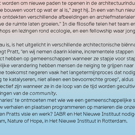
t worden om nieuwe paden te openen in de architectuurindust
bouwen voort op wat er al is," zegt hij. In een van hun nie
 ontdekten verschillende afbeeldingen en archiefmaterialen
e de ruimte laten groeien." In die filosofie telen het team 
ps en lezingen rond ecologie, en een fellowship waar jong
 is het uitgelicht in verschillende architectonische biënnal
zegt Pratt, "en wij nemen daarin kleine, incrementele stappen 
 impact hebben op gemeenschappen wanneer ze stapje voor st
e verandering hebben mensen de neiging te grijpen naar utop
e toekomst negeren vaak het langetermijnproces dat nodig is
e katalyseren, niet alleen een bevoorrechte groep", aldus 
fectief zijn wanneer ze in de loop van de tijd worden gecult
ringen van de
community
.
ionaries' te ontmoeten met wie we een gemeenschappelijke se
verhalen en plaatsen programmeren op manieren die onze 
 Pratts visie en werk? IABR en Het Nieuwe Instituut nodigen
am, Nature of Hope, in Het Nieuwe Instituut in Rotterdam.