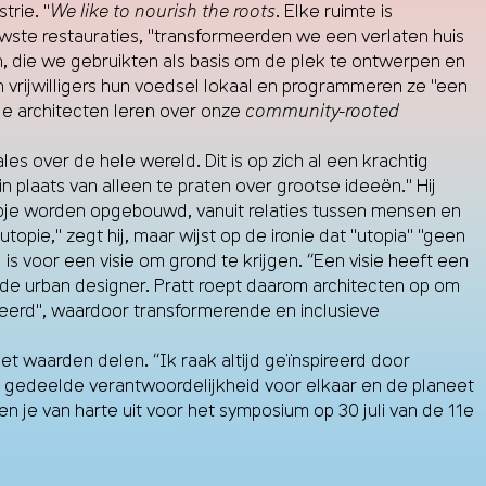
rie. "
We like to nourish the roots
. Elke ruimte is
uwste restauraties, "transformeerden we een verlaten huis
, die we gebruikten als basis om de plek te ontwerpen en
en vrijwilligers hun voedsel lokaal en programmeren ze "een
e architecten leren over onze
community-rooted
es over de hele wereld. Dit is op zich al een krachtig
in plaats van alleen te praten over grootse ideeën." Hij
apje worden opgebouwd, vanuit relaties tussen mensen en
ie," zegt hij, maar wijst op de ironie dat "utopia" "geen
 voor een visie om grond te krijgen. “Een visie heeft een
de urban designer. Pratt roept daarom architecten op om
iveerd", waardoor transformerende en inclusieve
t waarden delen. “Ik raak altijd geïnspireerd door
gedeelde verantwoordelijkheid voor elkaar en de planeet
 je van harte uit voor het symposium op 30 juli van de 11e