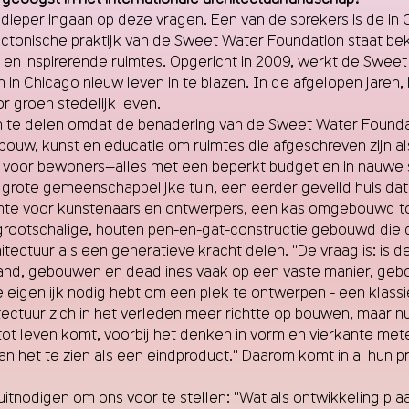
 dieper ingaan op deze vragen. Een van de sprekers is de 
tectonische praktijk van de Sweet Water Foundation staat be
ge en inspirerende ruimtes. Opgericht in 2009, werkt de Swe
in Chicago nieuw leven in te blazen. In de afgelopen jaren
 groen stedelijk leven.
ten te delen omdat de benadering van de Sweet Water Foundat
bouw, kunst en educatie om ruimtes die afgeschreven zijn als
ijn voor bewoners—alles met een beperkt budget en in nau
grote gemeenschappelijke tuin, een eerder geveild huis da
 voor kunstenaars en ontwerpers, een kas omgebouwd tot 
 grootschalige, houten pen-en-gat-constructie gebouwd die
itectuur als een generatieve kracht delen. "De vraag is: is de
land, gebouwen en deadlines vaak op een vaste manier, gebond
je eigenlijk nodig hebt om een plek te ontwerpen - een klas
architectuur zich in het verleden meer richtte op bouwen, maa
ot leven komt, voorbij het denken in vorm en vierkante mete
 van het te zien als een eindproduct." Daarom komt in al hun p
 uitnodigen om ons voor te stellen: "Wat als ontwikkeling p