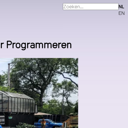
NL
EN
or Programmeren