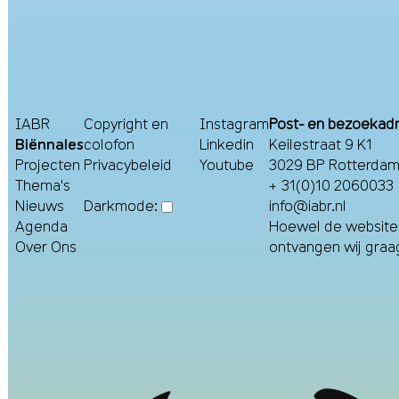
IABR
Copyright en
Instagram
Post- en bezoekad
Biënnales
colofon
Linkedin
Keilestraat 9 K1
Projecten
Privacybeleid
Youtube
3029 BP Rotterdam
Thema's
+ 31(0)10 2060033
Nieuws
info@iabr.nl
Darkmode:
Agenda
Hoewel de website m
Over Ons
ontvangen wij gra