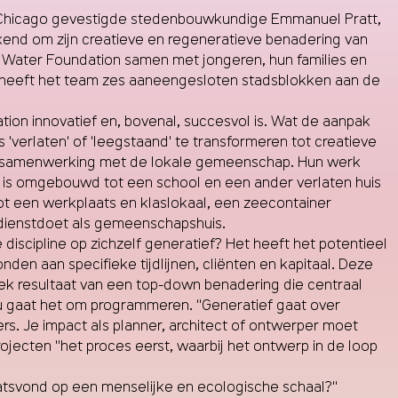
in Chicago gevestigde stedenbouwkundige Emmanuel Pratt,
kend om zijn creatieve en regeneratieve benadering van
et Water Foundation samen met jongeren, hun families en
, heeft het team zes aaneengesloten stadsblokken aan de
ion innovatief en, bovenal, succesvol is. Wat de aanpak
 'verlaten' of 'leegstaand' te transformeren tot creatieve
we samenwerking met de lokale gemeenschap. Hun werk
t is omgebouwd tot een school en een ander verlaten huis
een werkplaats en klaslokaal, een zeecontainer
 dienstdoet als gemeenschapshuis.
 discipline op zichzelf generatief? Het heeft het potentieel
en aan specifieke tijdlijnen, cliënten en kapitaal. Deze
siek resultaat van een top-down benadering die centraal
r nu gaat het om programmeren. "Generatief gaat over
rs. Je impact als planner, architect of ontwerper moet
rojecten "het proces eerst, waarbij het ontwerp in de loop
laatsvond op een menselijke en ecologische schaal?"