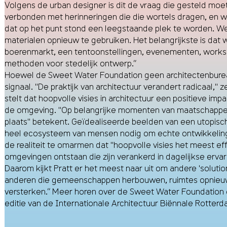
Volgens de urban designer is dit de vraag die gesteld moe
verbonden met herinneringen die die wortels dragen, en we 
dat op het punt stond een leegstaande plek te worden. We
materialen opnieuw te gebruiken. Het belangrijkste is dat w
boerenmarkt, een tentoonstellingen, evenementen, worksho
methoden voor stedelijk ontwerp.”
Hoewel de Sweet Water Foundation geen architectenbureau is,
signaal. "De praktijk van architectuur verandert radicaal," 
stelt dat hoopvolle visies in architectuur een positieve
de omgeving. "Op belangrijke momenten van maatschappelijk
plaats" betekent. Geïdealiseerde beelden van een utopisch
heel ecosysteem van mensen nodig om echte ontwikkeling t
de realiteit te omarmen dat "hoopvolle visies het meest ef
omgevingen ontstaan die zijn verankerd in dagelijkse erva
Daarom kijkt Pratt er het meest naar uit om andere 'solut
anderen die gemeenschappen herbouwen, ruimtes opnieuw 
versterken.” Meer horen over de Sweet Water Foundation en
editie van de Internationale Architectuur Biënnale Rotterd