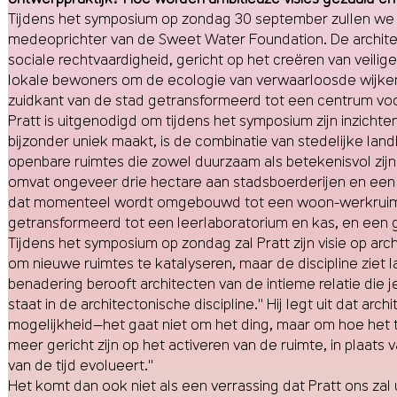
Tijdens het
symposium op zondag 30 september
zullen we
medeoprichter van de
Sweet Water Foundation
. De archi
sociale rechtvaardigheid, gericht op het creëren van veili
lokale bewoners om de ecologie van verwaarloosde wijken 
zuidkant van de stad getransformeerd tot een centrum voor
Pratt is uitgenodigd om tijdens het symposium zijn inzich
bijzonder uniek maakt, is de combinatie van stedelijke land
openbare ruimtes die zowel duurzaam als betekenisvol z
omvat ongeveer drie hectare aan stadsboerderijen en een 
dat momenteel wordt omgebouwd tot een woon-werkruimte
getransformeerd tot een leerlaboratorium en kas, en een
Tijdens het symposium op zondag zal Pratt zijn visie op arch
om nieuwe ruimtes te katalyseren, maar de discipline ziet 
benadering berooft architecten van de intieme relatie die 
staat in de architectonische discipline." Hij legt uit dat 
mogelijkheid—het gaat niet om het ding, maar om hoe het t
meer gericht zijn op het activeren van de ruimte, in plaats
van de tijd evolueert."
Het komt dan ook niet als een verrassing dat Pratt ons zal