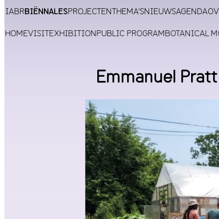
IABR
BIËNNALES
PROJECTEN
THEMA'S
NIEUWS
AGENDA
OV
HOME
VISIT
EXHIBITION
PUBLIC PROGRAM
BOTANICAL 
Emmanuel Pratt