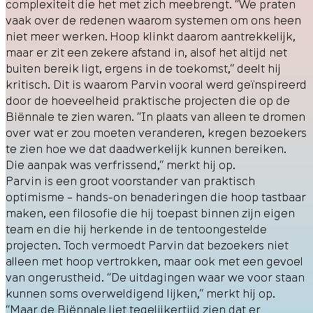
complexiteit die het met zich meebrengt. “We praten
vaak over de redenen waarom systemen om ons heen
niet meer werken. Hoop klinkt daarom aantrekkelijk,
maar er zit een zekere afstand in, alsof het altijd net
buiten bereik ligt, ergens in de toekomst,” deelt hij
kritisch. Dit is waarom Parvin vooral werd geïnspireerd
door de hoeveelheid praktische projecten die op de
Biënnale te zien waren. “In plaats van alleen te dromen
over wat er zou moeten veranderen, kregen bezoekers
te zien hoe we dat daadwerkelijk kunnen bereiken.
Die aanpak was verfrissend,” merkt hij op.
Parvin is een groot voorstander van praktisch
optimisme – hands-on benaderingen die hoop tastbaar
maken, een filosofie die hij toepast binnen zijn eigen
team en die hij herkende in de tentoongestelde
projecten. Toch vermoedt Parvin dat bezoekers niet
alleen met hoop vertrokken, maar ook met een gevoel
van ongerustheid. “De uitdagingen waar we voor staan
kunnen soms overweldigend lijken,” merkt hij op.
“Maar de Biënnale liet tegelijkertijd zien dat er