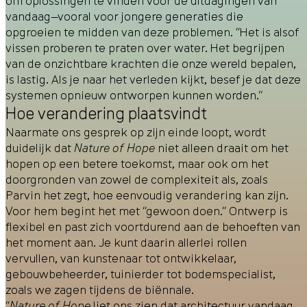
om oplossingen te vinden voor de uitdagingen van
vandaag—vooral voor jongere generaties die
opgroeien te midden van deze problemen. “Het is alsof
vissen proberen te praten over water. Het begrijpen
van de onzichtbare krachten die onze wereld bepalen,
is lastig. Als je naar het verleden kijkt, besef je dat deze
systemen opnieuw ontworpen kunnen worden.”
Hoe verandering plaatsvindt
Naarmate ons gesprek op zijn einde loopt, wordt
duidelijk dat
Nature of Hope
niet alleen draait om het
hopen op een betere toekomst, maar ook om het
doorgronden van zowel de complexiteit als, zoals
Parvin het zegt, hoe eenvoudig verandering kan zijn.
Voor hem begint het met “gewoon doen.” Ontwerp is
flexibel en past zich voortdurend aan de behoeften van
het moment aan. Je kunt daarin allerlei rollen
vervullen, van kunstenaar tot ontwikkelaar,
gebouwbeheerder, tuinierder tot bodemspecialist,
zoals we zagen tijdens de biënnale.
“
Nature of Hope
liet ons zien dat architectuur vandaag