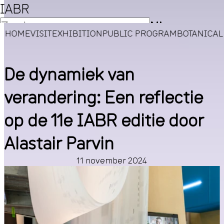
IABR
NL
HOME
VISIT
EXHIBITION
PUBLIC PROGRAM
BOTANICA
EN
De dynamiek van
verandering: Een reflectie
op de 11e IABR editie door
Alastair Parvin
11 november 2024