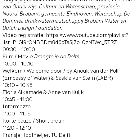
van Onderwijs, Cultuur en Wetenschap, provincie
Noord-Brabant, gemeente Eindhoven, Waterschap De
Dommel, drinkwatermaatschappij Brabant Water en
Dutch Design Foundation.
Video registratie:
https://www.youtube.com/playlist?
list=PLGl9rONBBDm8d6cTeSj7o1QzNIWc_5TRZ
09:30 – 10:00
Film / Movie
Droogte in de Delta
10:00 – 10:10
Welkom / Welcome door / by Anouk van der Poll
(Embassy of Water) & Saskia van Stein (IABR)
10:10 – 10:45
Floris Alkemade & Anne van Kuijk
10:45 – 11:00
Intermezzo
11:00 – 11:15
Korte pauze / Short break
11:20 – 12:10
Fransje Hooimeijer, TU Delft